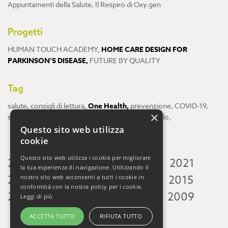
Appuntamenti della Salute
,
Il Respiro di Oxy.gen
Progetti
HUMAN TOUCH ACADEMY
,
HOME CARE DESIGN FOR
PARKINSON’S DISEASE
,
FUTURE BY QUALITY
Tag
salute
,
consigli di lettura
,
One Health
,
prevenzione
,
COVID-19
,
×
scienza
,
ricerca
,
Neuroscienze
,
ambiente
,
cervello
,
Questo sito web utilizza
cookie
Questo sito web utilizza i cookie per migliorare
2026
2025
2024
2023
2022
2021
la tua esperienza di navigazione. Utilizzando il
2020
2019
2018
2017
2016
2015
nostro sito web acconsenti a tutti i cookie in
conformità con la nostra policy per i cookie.
2014
2013
2012
2011
2010
2009
Leggi di più
ACCETTA TUTTO
RIFIUTA TUTTO