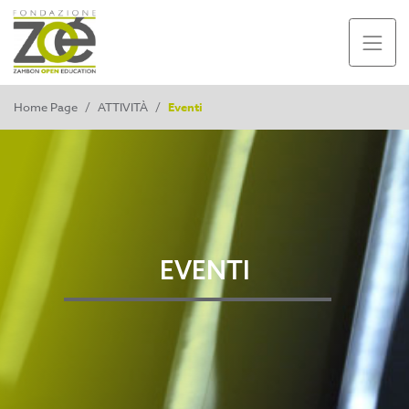
Home Page
/
ATTIVITÀ
/
Eventi
EVENTI