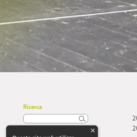
Ricerca
2
2
×
Attività