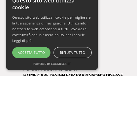
Questo sito web utilizza
cookie
La Settimana del Cervello
Gli Orizzonti della Salute
Questo sito web utilizza i cookie per migliorare
Vivere Sani, Vivere Bene 2009-2019
la tua esperienza di navigazione. Utilizzando il
Vivere Sani, Vivere Bene Online
nostro sito web acconsenti a tutti i cookie in
conformità con la nostra policy per i cookie.
Gli Appuntamenti della Salute
Leggi di più
Il Respiro di Oxy.gen
ACCETTA TUTTO
RIFIUTA TUTTO
Progetti
POWERED BY COOKIESCRIPT
HUMAN TOUCH ACADEMY
HOME CARE DESIGN FOR PARKINSON’S DISEASE
FUTURE BY QUALITY
Tag
salute
consigli di lettura
One Health
prevenzione
COVID-19