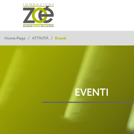
Home Page
/
ATTIVITÀ
/
Eventi
EVENTI