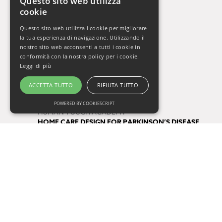
Questo sito web utilizza
cookie
La Settimana del Cervello
Gli Orizzonti della Salute
Questo sito web utilizza i cookie per migliorare
Vivere Sani, Vivere Bene 2009-2019
la tua esperienza di navigazione. Utilizzando il
Vivere Sani, Vivere Bene Online
nostro sito web acconsenti a tutti i cookie in
conformità con la nostra policy per i cookie.
Gli Appuntamenti della Salute
Leggi di più
Il Respiro di Oxy.gen
ACCETTA TUTTO
RIFIUTA TUTTO
Progetti
POWERED BY COOKIESCRIPT
HUMAN TOUCH ACADEMY
HOME CARE DESIGN FOR PARKINSON’S DISEASE
FUTURE BY QUALITY
Tag
salute
consigli di lettura
One Health
prevenzione
COVID-19