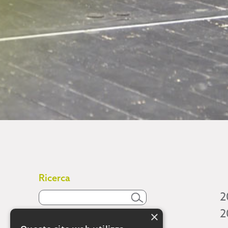
Ricerca
2
2
×
Attività