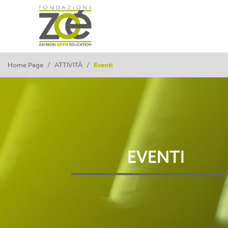
Home Page
/
ATTIVITÀ
/
Eventi
EVENTI