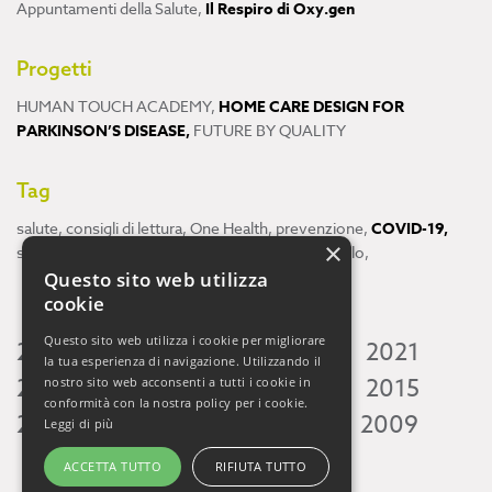
Appuntamenti della Salute
,
Il Respiro di Oxy.gen
Progetti
HUMAN TOUCH ACADEMY
,
HOME CARE DESIGN FOR
PARKINSON’S DISEASE
,
FUTURE BY QUALITY
Tag
salute
,
consigli di lettura
,
One Health
,
prevenzione
,
COVID-19
,
×
scienza
,
ricerca
,
Neuroscienze
,
ambiente
,
cervello
,
Questo sito web utilizza
cookie
Questo sito web utilizza i cookie per migliorare
2026
2025
2024
2023
2022
2021
la tua esperienza di navigazione. Utilizzando il
2020
2019
2018
2017
2016
2015
nostro sito web acconsenti a tutti i cookie in
conformità con la nostra policy per i cookie.
2014
2013
2012
2011
2010
2009
Leggi di più
ACCETTA TUTTO
RIFIUTA TUTTO