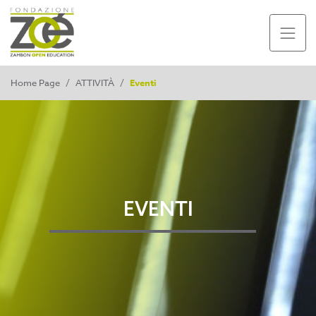
Home Page
/
ATTIVITÀ
/
Eventi
EVENTI