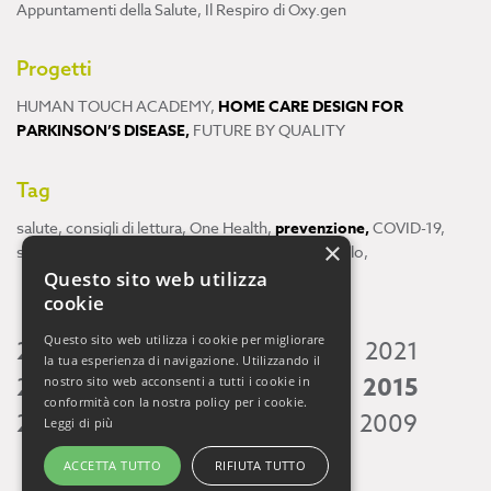
Appuntamenti della Salute
,
Il Respiro di Oxy.gen
Progetti
HUMAN TOUCH ACADEMY
,
HOME CARE DESIGN FOR
PARKINSON’S DISEASE
,
FUTURE BY QUALITY
Tag
salute
,
consigli di lettura
,
One Health
,
prevenzione
,
COVID-19
,
×
scienza
,
ricerca
,
Neuroscienze
,
ambiente
,
cervello
,
Questo sito web utilizza
cookie
Questo sito web utilizza i cookie per migliorare
2026
2025
2024
2023
2022
2021
la tua esperienza di navigazione. Utilizzando il
2020
2019
2018
2017
2016
2015
nostro sito web acconsenti a tutti i cookie in
conformità con la nostra policy per i cookie.
2014
2013
2012
2011
2010
2009
Leggi di più
ACCETTA TUTTO
RIFIUTA TUTTO