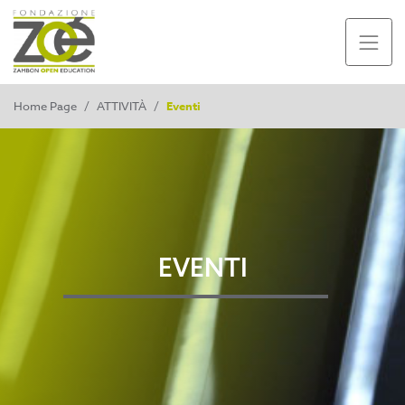
Home Page
/
ATTIVITÀ
/
Eventi
EVENTI