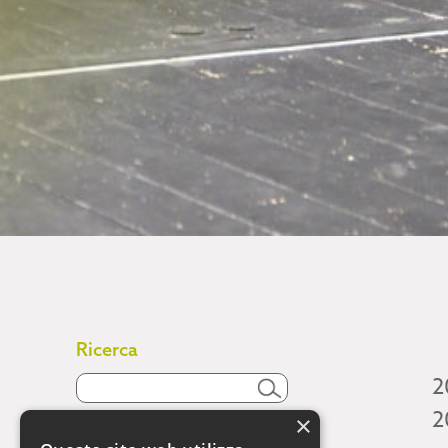
Ricerca
2
2
×
Attività