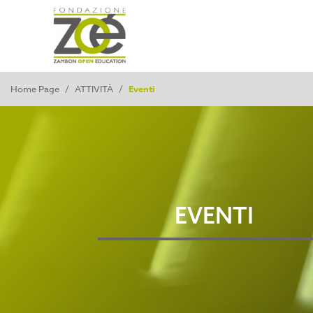
Home Page
/
ATTIVITÀ
/
Eventi
EVENTI