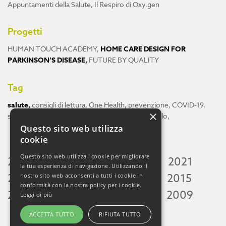
Appuntamenti della Salute
,
Il Respiro di Oxy.gen
Progetti
HUMAN TOUCH ACADEMY
,
HOME CARE DESIGN FOR
PARKINSON’S DISEASE
,
FUTURE BY QUALITY
Tag
salute
,
consigli di lettura
,
One Health
,
prevenzione
,
COVID-19
,
×
scienza
,
ricerca
,
Neuroscienze
,
ambiente
,
cervello
,
Questo sito web utilizza
cookie
Questo sito web utilizza i cookie per migliorare
2026
2025
2024
2023
2022
2021
la tua esperienza di navigazione. Utilizzando il
2020
2019
2018
2017
2016
2015
nostro sito web acconsenti a tutti i cookie in
conformità con la nostra policy per i cookie.
2014
2013
2012
2011
2010
2009
Leggi di più
ACCETTA TUTTO
RIFIUTA TUTTO