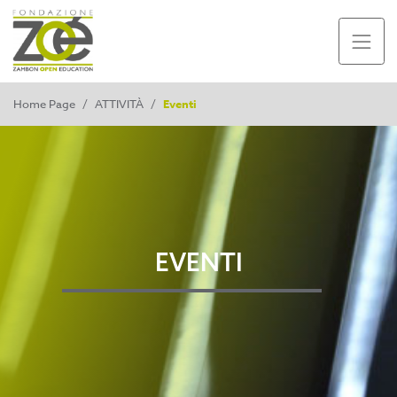
Home Page
/
ATTIVITÀ
/
Eventi
EVENTI