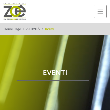
Home Page
/
ATTIVITÀ
/
Eventi
EVENTI