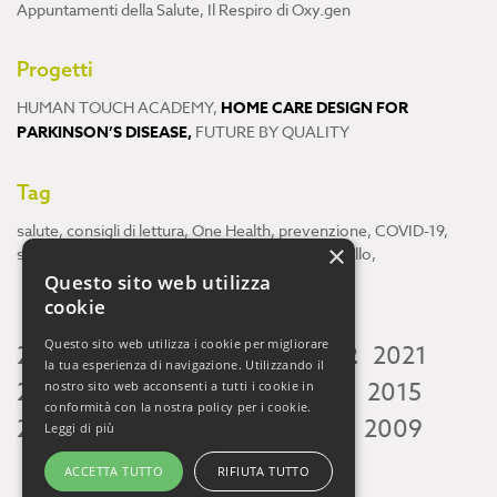
Appuntamenti della Salute
,
Il Respiro di Oxy.gen
Progetti
HUMAN TOUCH ACADEMY
,
HOME CARE DESIGN FOR
PARKINSON’S DISEASE
,
FUTURE BY QUALITY
Tag
salute
,
consigli di lettura
,
One Health
,
prevenzione
,
COVID-19
,
×
scienza
,
ricerca
,
Neuroscienze
,
ambiente
,
cervello
,
Questo sito web utilizza
cookie
Questo sito web utilizza i cookie per migliorare
2026
2025
2024
2023
2022
2021
la tua esperienza di navigazione. Utilizzando il
2020
2019
2018
2017
2016
2015
nostro sito web acconsenti a tutti i cookie in
conformità con la nostra policy per i cookie.
2014
2013
2012
2011
2010
2009
Leggi di più
ACCETTA TUTTO
RIFIUTA TUTTO