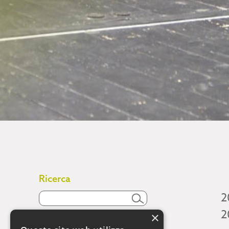
Ricerca
2
2
×
Attività