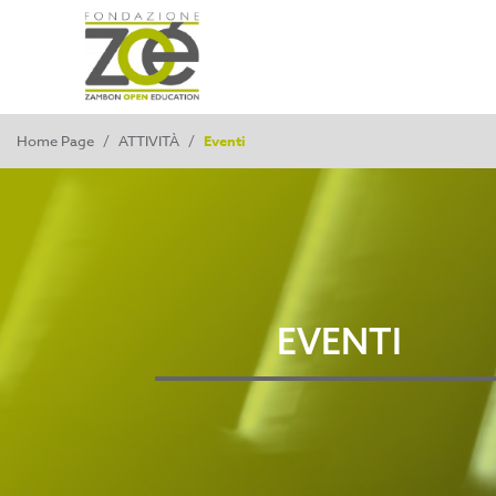
Home Page
/
ATTIVITÀ
/
Eventi
EVENTI