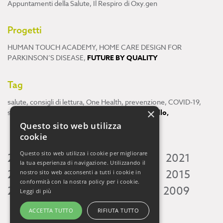
Appuntamenti della Salute
,
Il Respiro di Oxy.gen
Progetti
HUMAN TOUCH ACADEMY
,
HOME CARE DESIGN FOR
PARKINSON’S DISEASE
,
FUTURE BY QUALITY
Tag
salute
,
consigli di lettura
,
One Health
,
prevenzione
,
COVID-19
,
×
scienza
,
ricerca
,
Neuroscienze
,
ambiente
,
cervello
,
Questo sito web utilizza
cookie
Questo sito web utilizza i cookie per migliorare
2026
2025
2024
2023
2022
2021
la tua esperienza di navigazione. Utilizzando il
2020
2019
2018
2017
2016
2015
nostro sito web acconsenti a tutti i cookie in
conformità con la nostra policy per i cookie.
2014
2013
2012
2011
2010
2009
Leggi di più
ACCETTA TUTTO
RIFIUTA TUTTO