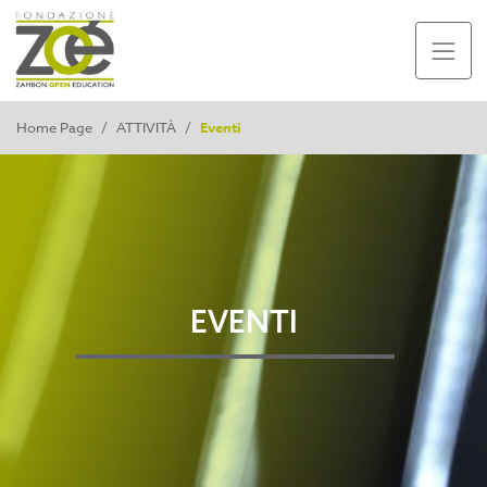
Home Page
/
ATTIVITÀ
/
Eventi
EVENTI