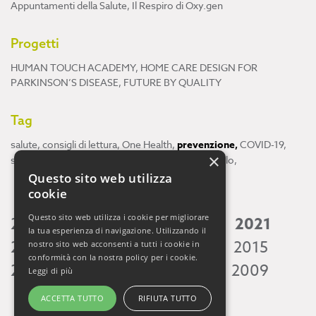
Appuntamenti della Salute
,
Il Respiro di Oxy.gen
Progetti
HUMAN TOUCH ACADEMY
,
HOME CARE DESIGN FOR
PARKINSON’S DISEASE
,
FUTURE BY QUALITY
Tag
salute
,
consigli di lettura
,
One Health
,
prevenzione
,
COVID-19
,
×
scienza
,
ricerca
,
Neuroscienze
,
ambiente
,
cervello
,
Questo sito web utilizza
cookie
Questo sito web utilizza i cookie per migliorare
2026
2025
2024
2023
2022
2021
la tua esperienza di navigazione. Utilizzando il
2020
2019
2018
2017
2016
2015
nostro sito web acconsenti a tutti i cookie in
conformità con la nostra policy per i cookie.
2014
2013
2012
2011
2010
2009
Leggi di più
ACCETTA TUTTO
RIFIUTA TUTTO