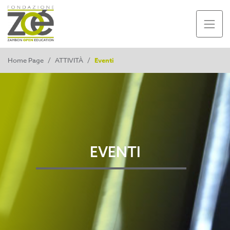
Home Page
/
ATTIVITÀ
/
Eventi
EVENTI