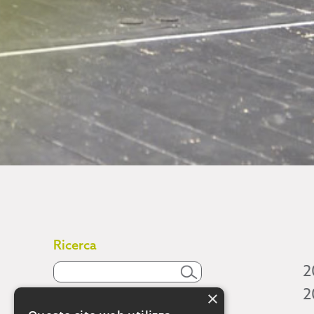
Ricerca
2
2
×
Attività