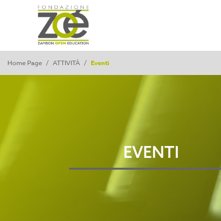
Home Page
/
ATTIVITÀ
/
Eventi
EVENTI