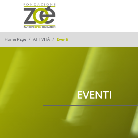
Home Page
/
ATTIVITÀ
/
Eventi
EVENTI