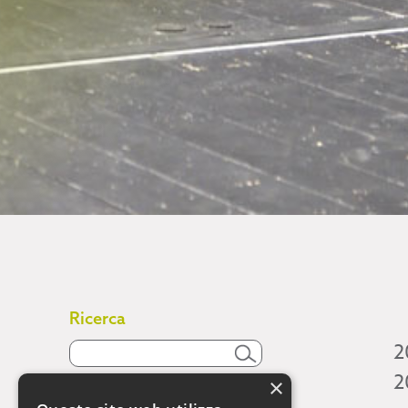
Ricerca
2
2
×
Attività