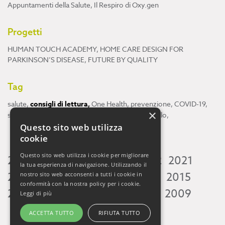
Appuntamenti della Salute
,
Il Respiro di Oxy.gen
Progetti
HUMAN TOUCH ACADEMY
,
HOME CARE DESIGN FOR
PARKINSON’S DISEASE
,
FUTURE BY QUALITY
Tag
salute
,
consigli di lettura
,
One Health
,
prevenzione
,
COVID-19
,
×
scienza
,
ricerca
,
Neuroscienze
,
ambiente
,
cervello
,
Questo sito web utilizza
cookie
Questo sito web utilizza i cookie per migliorare
2026
2025
2024
2023
2022
2021
la tua esperienza di navigazione. Utilizzando il
2020
2019
2018
2017
2016
2015
nostro sito web acconsenti a tutti i cookie in
conformità con la nostra policy per i cookie.
2014
2013
2012
2011
2010
2009
Leggi di più
ACCETTA TUTTO
RIFIUTA TUTTO