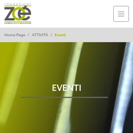
Home Page
/
ATTIVITÀ
/
Eventi
EVENTI