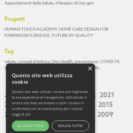
Appuntamenti della Salute
,
Il Respiro di Oxy.gen
Progetti
HUMAN TOUCH ACADEMY
,
HOME CARE DESIGN FOR
PARKINSON’S DISEASE
,
FUTURE BY QUALITY
Tag
salute
,
consigli di lettura
,
One Health
,
prevenzione
,
COVID-19
,
×
scienza
,
ricerca
,
Neuroscienze
,
ambiente
,
cervello
,
Questo sito web utilizza
cookie
Questo sito web utilizza i cookie per migliorare
2026
2025
2024
2023
2022
2021
la tua esperienza di navigazione. Utilizzando il
2020
2019
2018
2017
2016
2015
nostro sito web acconsenti a tutti i cookie in
conformità con la nostra policy per i cookie.
2014
2013
2012
2011
2010
2009
Leggi di più
ACCETTA TUTTO
RIFIUTA TUTTO