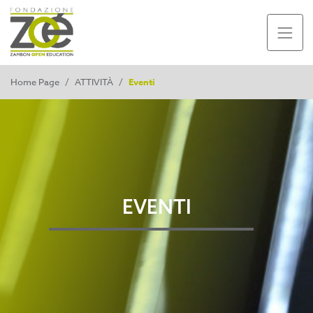
Home Page
/
ATTIVITÀ
/
Eventi
EVENTI