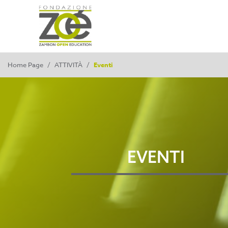
Home Page
/
ATTIVITÀ
/
Eventi
EVENTI