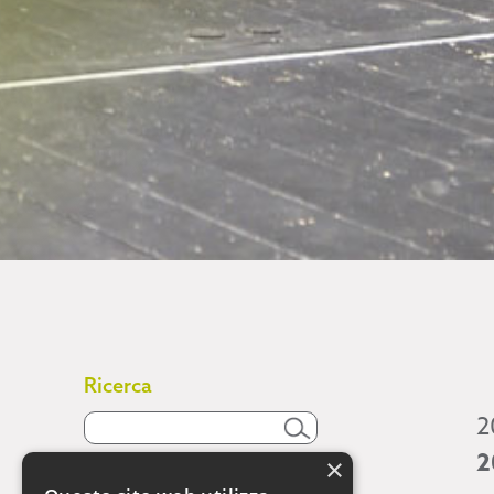
Ricerca
2
2
×
Attività