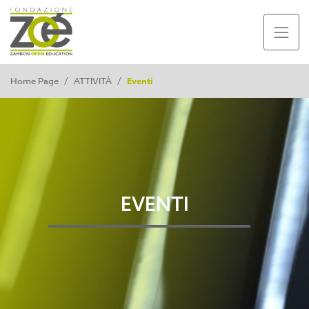
Home Page
/
ATTIVITÀ
/
Eventi
EVENTI