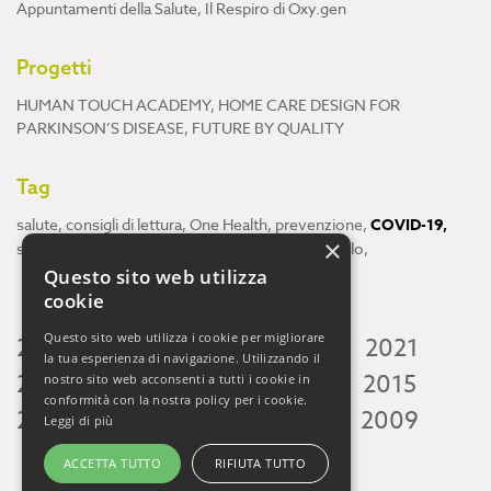
Appuntamenti della Salute
,
Il Respiro di Oxy.gen
Progetti
HUMAN TOUCH ACADEMY
,
HOME CARE DESIGN FOR
PARKINSON’S DISEASE
,
FUTURE BY QUALITY
Tag
salute
,
consigli di lettura
,
One Health
,
prevenzione
,
COVID-19
,
×
scienza
,
ricerca
,
Neuroscienze
,
ambiente
,
cervello
,
Questo sito web utilizza
cookie
Questo sito web utilizza i cookie per migliorare
2026
2025
2024
2023
2022
2021
la tua esperienza di navigazione. Utilizzando il
2020
2019
2018
2017
2016
2015
nostro sito web acconsenti a tutti i cookie in
conformità con la nostra policy per i cookie.
2014
2013
2012
2011
2010
2009
Leggi di più
ACCETTA TUTTO
RIFIUTA TUTTO