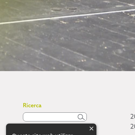
Ricerca
2
2
×
Attività