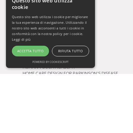
Questo sito web utilizza
cookie
La Settimana del Cervello
Gli Orizzonti della Salute
Questo sito web utilizza i cookie per migliorare
Vivere Sani, Vivere Bene 2009-2019
la tua esperienza di navigazione. Utilizzando il
Vivere Sani, Vivere Bene Online
nostro sito web acconsenti a tutti i cookie in
conformità con la nostra policy per i cookie.
Gli Appuntamenti della Salute
Leggi di più
Il Respiro di Oxy.gen
ACCETTA TUTTO
RIFIUTA TUTTO
Progetti
POWERED BY COOKIESCRIPT
HUMAN TOUCH ACADEMY
HOME CARE DESIGN FOR PARKINSON’S DISEASE
FUTURE BY QUALITY
Tag
salute
consigli di lettura
One Health
prevenzione
COVID-19