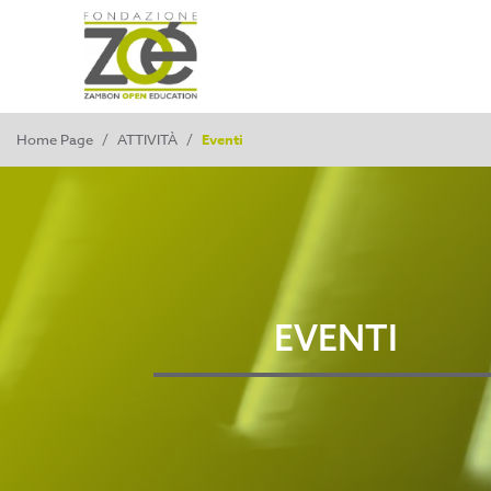
Home Page
/
ATTIVITÀ
/
Eventi
EVENTI