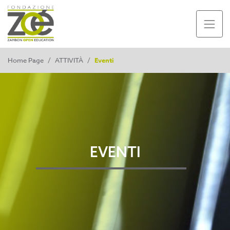
Home Page
/
ATTIVITÀ
/
Eventi
EVENTI