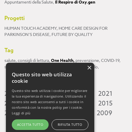
Appuntamenti della Salute
,
Il Respiro di Oxy.gen
Progetti
HUMAN TOUCH ACADEMY
,
HOME CARE DESIGN FOR
PARKINSON’S DISEASE
,
FUTURE BY QUALITY
Tag
salute
,
consigli di lettura
,
One Health
,
prevenzione
,
COVID-19
,
×
scienza
,
ricerca
,
Neuroscienze
,
ambiente
,
cervello
,
Questo sito web utilizza
cookie
Questo sito web utilizza i cookie per migliorare
2026
2025
2024
2023
2022
2021
la tua esperienza di navigazione. Utilizzando il
2020
2019
2018
2017
2016
2015
nostro sito web acconsenti a tutti i cookie in
conformità con la nostra policy per i cookie.
2014
2013
2012
2011
2010
2009
Leggi di più
ACCETTA TUTTO
RIFIUTA TUTTO