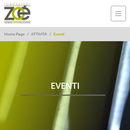
Home Page
/
ATTIVITÀ
/
Eventi
EVENTI