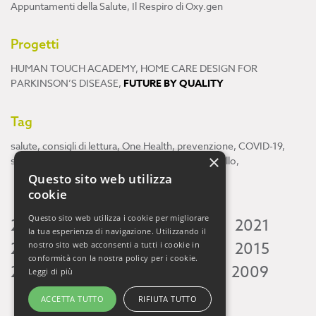
Appuntamenti della Salute
,
Il Respiro di Oxy.gen
Progetti
HUMAN TOUCH ACADEMY
,
HOME CARE DESIGN FOR
PARKINSON’S DISEASE
,
FUTURE BY QUALITY
Tag
salute
,
consigli di lettura
,
One Health
,
prevenzione
,
COVID-19
,
×
scienza
,
ricerca
,
Neuroscienze
,
ambiente
,
cervello
,
Questo sito web utilizza
cookie
Questo sito web utilizza i cookie per migliorare
2026
2025
2024
2023
2022
2021
la tua esperienza di navigazione. Utilizzando il
2020
2019
2018
2017
2016
2015
nostro sito web acconsenti a tutti i cookie in
conformità con la nostra policy per i cookie.
2014
2013
2012
2011
2010
2009
Leggi di più
ACCETTA TUTTO
RIFIUTA TUTTO