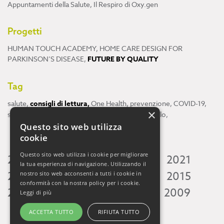
Appuntamenti della Salute
,
Il Respiro di Oxy.gen
Progetti
HUMAN TOUCH ACADEMY
,
HOME CARE DESIGN FOR
PARKINSON’S DISEASE
,
FUTURE BY QUALITY
Tag
salute
,
consigli di lettura
,
One Health
,
prevenzione
,
COVID-19
,
×
scienza
,
ricerca
,
Neuroscienze
,
ambiente
,
cervello
,
Questo sito web utilizza
cookie
Questo sito web utilizza i cookie per migliorare
2026
2025
2024
2023
2022
2021
la tua esperienza di navigazione. Utilizzando il
2020
2019
2018
2017
2016
2015
nostro sito web acconsenti a tutti i cookie in
conformità con la nostra policy per i cookie.
2014
2013
2012
2011
2010
2009
Leggi di più
ACCETTA TUTTO
RIFIUTA TUTTO