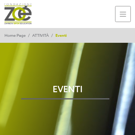
Home Page
/
ATTIVITÀ
/
Eventi
EVENTI